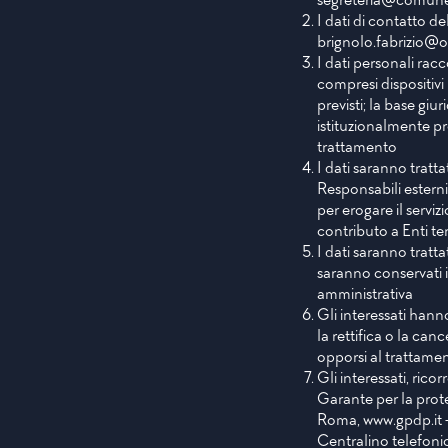
I dati di contatto d
brignolo.fabrizio@o
I dati personali racc
compresi dispositivi 
previsti; la base giu
istituzionalmente pr
trattamento
I dati saranno tratt
Responsabili esterni 
per erogare il serviz
contributo a Enti ter
I dati saranno tratta
saranno conservati 
amministrativa
Gli interessati hanno
la rettifica o la can
opporsi al trattame
Gli interessati, rico
Garante per la prote
Roma,
www.gpdp.it
Centralino telefoni