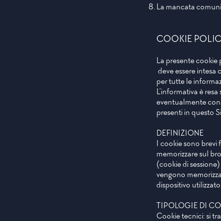
La mancata comunicaz
COOKIE POLI
La presente cookie p
deve essere intesa c
per tutte le informa
L’informativa è resa 
eventualmente consu
presenti in questo S
DEFINIZIONE
I cookie sono brevi 
memorizzare sul brow
(cookie di sessione) 
vengono memorizzati,
dispositivo utilizza
TIPOLOGIE DI C
Cookie tecnici: si tr