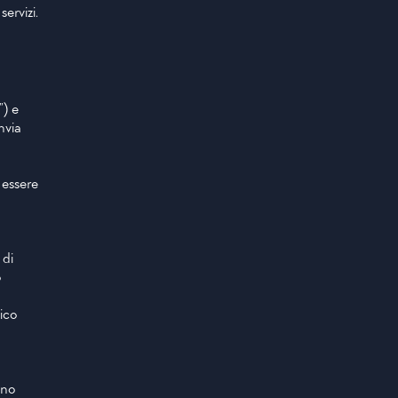
ervizi.
”)
e
nvia
 essere
 di
o
fico
ono