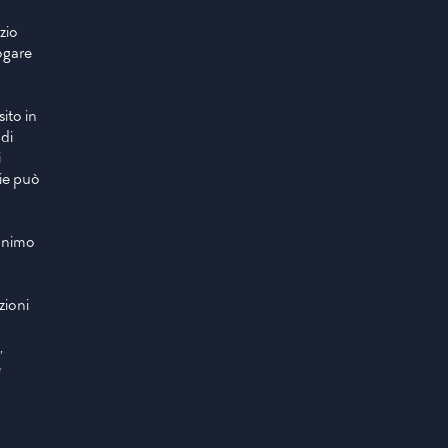
zio
ogare
sito in
di
i
kie può
nonimo
zioni
,
e