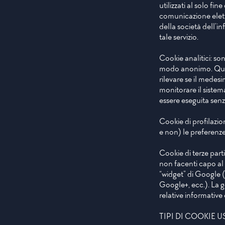
utilizzati al solo fi
comunicazione elettr
della società dell’i
tale servizio.
Cookie analitici: sono
modo anonimo. Quest
rilevare se il medes
monitorare il sistema
essere eseguita senz
Cookie di profilazion
e non) le preferenze
Cookie di terze parti
non facenti capo al S
“widget” di Google (
Google+, ecc.). La ge
relative informative 
TIPI DI COOKIE U