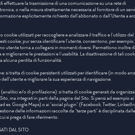
ne di effettuare la trasmissione di una comunicazione su una rete di
onica, o nella misura strettamente necessaria al fornitore di un servi
nformazione esplicitamente richiesto dall’abbonato o dall’Utente a er
 cookie utilizzati per raccogliere e analizzare il traffico e l’utilizzo del 
i cookie, pur senza identificare l’utente, consentono, per esempio, 
imo utente torna a collegarsi in momenti diversi. Permettono inoltre d
 e migliorarne le prestazioni e l’usabilità. La disattivazione di tali coo
a alcuna perdita di funzionalità.
e: si tratta di cookie persistenti utilizzati per identificare (in modo a
 dell’utente e migliorare la sua esperienza di navigazione.
 (analitici e/o di profilazione): si tratta di cookie generati da organizza
ito, ma integrati in parti della pagina del Sito. Si pensi ad esempio ai
ad es. Google Maps) o ai “social plugin” (Facebook, Twitter, LinkedIn
stione delle informazioni raccolte da “terze parti” è disciplinata dall
cui si prega di fare riferimento.
SATI DAL SITO