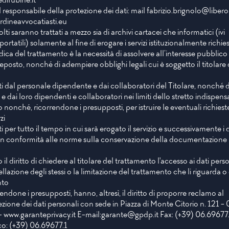
el responsabile della protezione dei dati: mail
fabrizio.brignolo@libero.
rdineavvocatiasti.eu
olti saranno trattati a mezzo sia di archivi cartacei che informatici (ivi
portatili) solamente al fine di erogare i servizi istituzionalmente richies
ridica del trattamento è la necessità di assolvere all’interesse pubblico
eposto, nonché di adempiere obblighi legali cui è soggetto il titolare 
ati dal personale dipendente e dai collaboratori del Titolare, nonché 
e dai loro dipendenti e collaboratori nei limiti dello stretto indispens
io nonché, ricorrendone i presupposti, per istruire le eventuali richiest
zi
ti per tutto il tempo in cui sarà erogato il servizio e successivamente i 
in conformità alle norme sulla conservazione della documentazione
 il diritto di chiedere al titolare del trattamento l'accesso ai dati perso
cellazione degli stessi o la limitazione del trattamento che li riguarda o 
nto
rrendone i presupposti, hanno, altresì, il diritto di proporre reclamo al
zione dei dati personali con sede in Piazza di Monte Citorio n. 121 
-
www.garanteprivacy.it
E-mail:
garante@gpdp.it
Fax: (+39) 06.69677
co: (+39) 06.69677.1