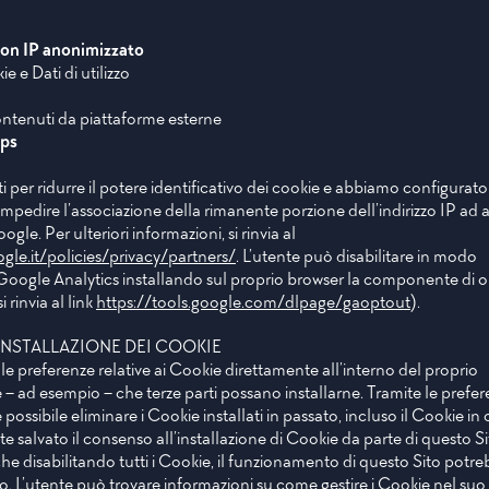
con IP anonimizzato
e e Dati di utilizzo
ontenuti da piattaforme esterne
ps
per ridurre il potere identificativo dei cookie e abbiamo configurato 
impedire l’associazione della rimanente porzione dell’indirizzo IP ad al
gle. Per ulteriori informazioni, si rinvia al
gle.it/policies/privacy/partners/
. L’utente può disabilitare in modo
i Google Analytics installando sul proprio browser la componente di 
 rinvia al link
https://tools.google.com/dlpage/gaoptout
).
INSTALLAZIONE DEI COOKIE
 le preferenze relative ai Cookie direttamente all’interno del proprio
– ad esempio – che terze parti possano installarne. Tramite le prefe
 possibile eliminare i Cookie installati in passato, incluso il Cookie in 
salvato il consenso all’installazione di Cookie da parte di questo Si
e disabilitando tutti i Cookie, il funzionamento di questo Sito potr
 L’utente può trovare informazioni su come gestire i Cookie nel suo