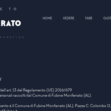
E TO
HOME
VEDERE
FARE
GUS
RATO
FORMATION
Y
i dell’art. 13 del Regolamento (UE) 2016/679
 personali raccolti dal Comune di Fubine Monferrato (AL).
ttamento è il Comune di Fubine Monferrato (AL), Piazza C. Colombo 11,
ifubine.it