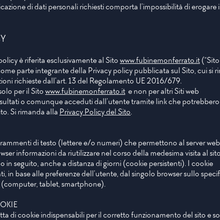
ione di dati personali richiesti comporta l’impossibilità di erogare i s
CY
olicy è riferita esclusivamente al Sito
www.fubinemonferrato.it
(“Sito
ome parte integrante della Privacy policy pubblicata sul Sito, cui si ri
zioni
richieste dall’art. 13 del Regolamento UE 2016/679.
solo per il Sito
www.fubinemonferrato.it
e non per altri Siti web
ltati o comunque acceduti dall’utente tramite link che potrebbero
ito. Si rimanda alla
Privacy Policy del Sito
.
frammenti di testo (lettere e/o numeri) che permettono al server web
ser informazioni da riutilizzare nel corso della medesima visita al sit
o in seguito, anche a distanza di giorni (cookie persistenti). I cookie
 in base alle preferenze dell’utente, dal singolo browser sullo speci
to (computer, tablet, smartphone).
OOKIE
atta di cookie indispensabili per il corretto funzionamento del sito e s