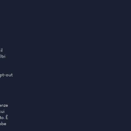
il
tri
opt-out
renze
cui
to. È
ebbe