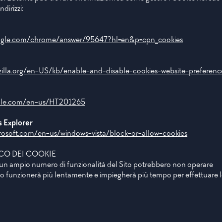
dirizzi:
oogle.com/chrome/answer/95647?hl=en&p=cpn_cookies
zilla.org/en-US/kb/enable-and-disable-cookies-website-preferenc
pple.com/en-us/HT201265
 Explorer
rosoft.com/en-us/windows-vista/block-or-allow-cookies
CO DEI COOKIE
, un ampio numero di funzionalità del Sito potrebbero non operare
ito funzionerà più lentamente e impiegherà più tempo per effettuare 