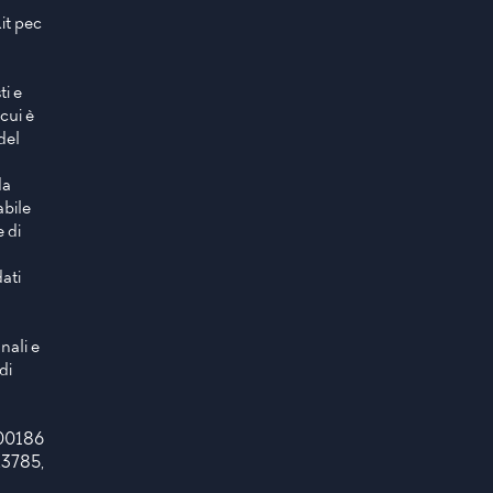
it
pec
ti e
 cui è
del
da
abile
e di
dati
nali e
di
- 00186
.3785,