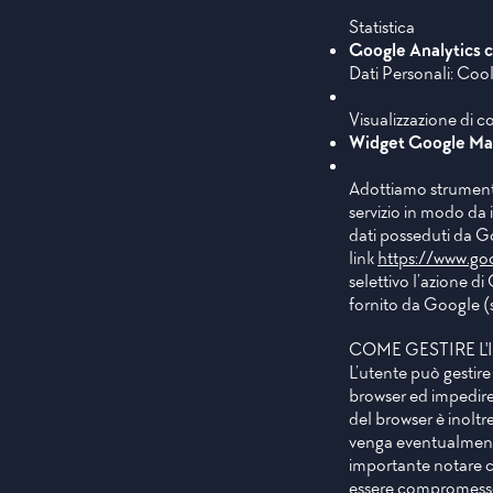
Statistica
Google Analytics 
Dati Personali: Cooki
Visualizzazione di c
Widget Google Ma
Adottiamo strumenti 
servizio in modo da 
dati posseduti da Goo
link
https://www.goo
selettivo l’azione d
fornito da Google (si
COME GESTIRE L'
L’utente può gestire
browser ed impedire 
del browser è inoltre
venga eventualmente 
importante notare ch
essere compromesso.